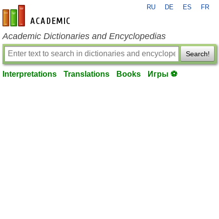
RU
DE
ES
FR
en-academic.com
Academic Dictionaries and Encyclopedias
Search!
Interpretations
Translations
Books
Игры ⚽