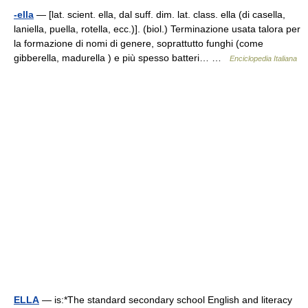
-ella
— [lat. scient. ella, dal suff. dim. lat. class. ella (di casella,
laniella, puella, rotella, ecc.)]. (biol.) Terminazione usata talora per
la formazione di nomi di genere, soprattutto funghi (come
gibberella, madurella ) e più spesso batteri… …
Enciclopedia Italiana
ELLA
— is:*The standard secondary school English and literacy