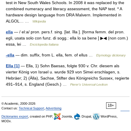
test in New South Wales Schools. In 2008 it was replaced by the
combined numeracy and literacy assessment, the NAP test. * A
hardware design language from DRA Malvern. Implemented in
ALGOL… …
Wikipedia
ella
— / el:a/ pron. pers.f. sing. [lat. ĭlla ]. [forma femm. del pron.
egli, usata solo con funz. di sogg.: ella lo sa bene ] ▶◀ (non com.)
essa, lei …
Enciclopedia Italiana
-ella
— dim. suffix, from L. ella, fem. of ellus …
Etymology dictionary
Ella [1]
— Ella, 1) Sohn Baesas, folgte 930 v. Chr. diesem als
vierter König von Israel u. wurde 929 von Simei erschlagen, s.
Hebräer; 2) (Älla), Sachse, Stifter des Königreichs Sussex, regierte
491–914, s. England (Gesch.) …
Pierer's Universal-Lexikon
© Academic, 2000-2026
18+
Contact us:
Technical Support
,
Advertising
Dictionaries export
, created on PHP,
Joomla,
Drupal,
WordPress,
MODx.