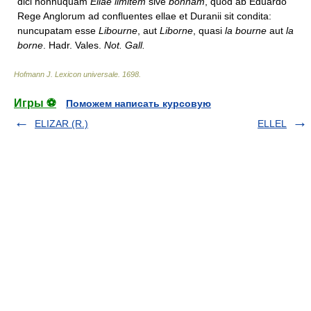
dici nonnuquam
Ellae limitem
sive
bonnam
, quod ab Eduardo
Rege Anglorum ad confluentes ellae et Duranii sit condita:
nuncupatam esse
Libourne
, aut
Liborne
, quasi
la bourne
aut
la
borne
. Hadr. Vales.
Not. Gall.
Hofmann J. Lexicon universale
.
1698
.
Игры ⚽
Поможем написать курсовую
ELIZAR (R.)
ELLEL