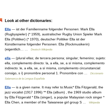
Look at other dictionaries:
Ella
— ist der Familienname folgender Personen: Mark Ella
(Rugbyspieler) (* 1959), australischer Rugby Union Spieler Mark
Ella (Politiker) (* 1970), deutscher Politiker Ella ist der
Künstlername folgender Personen: Ella (Rockmusikerin)
(eigentlich… …
Deutsch Wikipedia
ella
— (plural ellas; de tercera persona; singular; femenino; sujeto:
ella, complemento directo: la, a ella, se, a sí misma, complemento
indirecto: le, a ella, se, a sí misma, complemento circunstancial:
consigo, s í) pronombre personal 1. Pronombre con …
Diccionario
Salamanca de la Lengua Española
Ella
— is a given name. It may refer to:Music* Ella Fitzgerald, the
jazz vocalist (1917 1996) ** Ella (album) , the 1969 studio album
by Ella Fitzgerald * Ella (singer), a popular Malaysian rock singer *
Ella Chen, a member of the Taiwanese girl group S …
Wikipedia