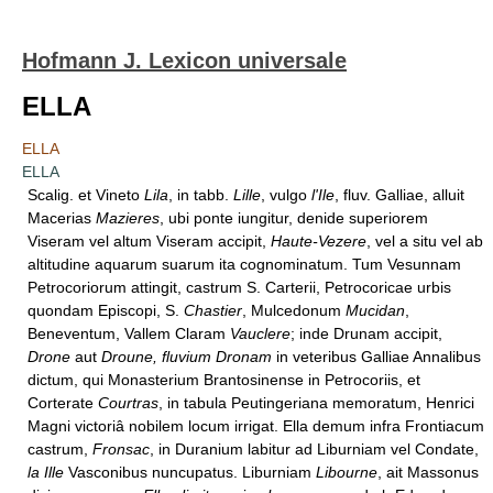
Hofmann J. Lexicon universale
ELLA
ELLA
ELLA
Scalig. et Vineto
Lila
, in tabb.
Lille
, vulgo
l'Ile
, fluv. Galliae, alluit
Macerias
Mazieres
, ubi ponte iungitur, denide superiorem
Viseram vel altum Viseram accipit,
Haute-Vezere
, vel a situ vel ab
altitudine aquarum suarum ita cognominatum. Tum Vesunnam
Petrocoriorum attingit, castrum S. Carterii, Petrocoricae urbis
quondam Episcopi, S.
Chastier
, Mulcedonum
Mucidan
,
Beneventum, Vallem Claram
Vauclere
; inde Drunam accipit,
Drone
aut
Droune, fluvium Dronam
in veteribus Galliae Annalibus
dictum, qui Monasterium Brantosinense in Petrocoriis, et
Corterate
Courtras
, in tabula Peutingeriana memoratum, Henrici
Magni victoriâ nobilem locum irrigat. Ella demum infra Frontiacum
castrum,
Fronsac
, in Duranium labitur ad Liburniam vel Condate,
la Ille
Vasconibus nuncupatus. Liburniam
Libourne
, ait Massonus